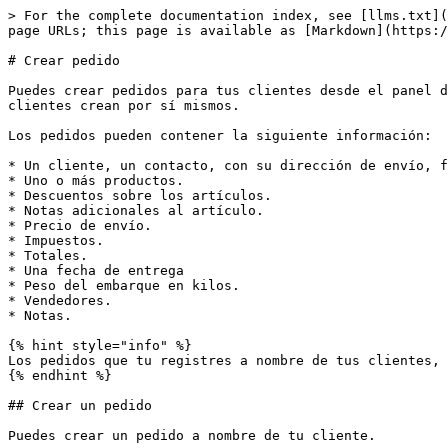
> For the complete documentation index, see [llms.txt](https://help.b2bgo.mx/llms.txt). Markdown versions of documentation pages are available by appending `.md` to page URLs; this page is available as [Markdown](https://help.b2bgo.mx/pedidos/crear-pedido.md).

# Crear pedido

Puedes crear pedidos para tus clientes desde el panel de control de B2Bgo. Los pedidos que crees a nombre de tus clientes, son similares a los pedidos que tus clientes crean por sí mismos.

Los pedidos pueden contener la siguiente información:

* Un cliente, un contacto, con su dirección de envío, facturación y moneda.
* Uno o más productos.
* Descuentos sobre los artículos.
* Notas adicionales al artículo.
* Precio de envío.
* Impuestos.
* Totales.
* Una fecha de entrega
* Peso del embarque en kilos.
* Vendedores.
* Notas.

{% hint style="info" %}
Los pedidos que tu registres a nombre de tus clientes, también se mostrarán en el portal del cliente.
{% endhint %}

## Crear un pedido

Puedes crear un pedido a nombre de tu cliente.

**Pasos:**

1. Desde el panel de control de B2Bgo, ve a  <mark style="background-color:purple;">Pedidos</mark> .
2. Haz clic en **Crear pedido**.
3. Agrega o crea un cliente.
4. Elige el almacén del cliente.
5. Elige entre Envío y Retiro
6. Calcula o asigna una fecha de entrega.
7. Agrega productos al pedido.
8. Elige una tarifa de envío.
9. Agrega opcionalmente notas al pedido.
10. Asigna un vendedor.
11. Al finalizar, da clic en **Crear pedido.**

{% hint style="info" %}
En los pedidos se aplica el cálculo de límites de crédito.
{% endhint %}

## Agregar un cliente

Este paso es necesario para asignar las políticas de precios y descuentos relacionadas al cliente.

**Pasos:**

1. Desde el panel de control de B2Bgo, ve a <mark style="background-color:purple;">Pedidos</mark> .
2. Haz clic en **Crear pedido**.
3. En la sección **Cliente**, comienza por escribir el nombre de un cliente existente.
4. Haz clic en el cliente para asignarlo al pedido.

### **Consideraciones al buscar clientes**

* Puedes realizar búsquedas por clave, nombre o correo electrónico del cliente.
* Muestra los clientes que tengan una clave principal asignada.
* Muestra los clientes que tengan un almacén asignado.
* Muestra los clientes que tengan el estado **activo.**

## Crear cliente

1. Desde el panel de control de B2Bgo, ve a <mark style="background-color:purple;">Pedidos</mark>.
2. Haz clic en **Crear pedido**.
3. En la sección **Clientes**, haz clic en **Agregar un nuevo cliente**
4. Introduce la información del nuevo cliente.
5. Los campos de nombre, correo, clave, moneda, envíos, almacén, dirección y ciudad, son campos obligatorios. El RFC puede ser un campo obligatorio si lo defines en la [configuración de la integración con Microsip. ](/configuracion/integraciones/microsip.md#rfcs-de-clientes)
6. Haz clic en **Guardar**.

## Elige el almacén

* Desde el panel de control de B2Bgo, ve a <mark style="background-color:purple;">Pedidos</mark> .
* Haz clic en **Crear pedido**.
* Agrega un cliente
* En la sección de **Productos**, elige un **Almacén** en caso de que sean varios almacenes asignados al cliente.

## Elige entre envío o retiro

* Desde el panel de control de B2Bgo, ve a <mark style="background-color:purple;">Pedidos</mark> .
* Haz clic en **Entrega**.
* Elige entre **Envío** o **Retiro** en caso de que el al