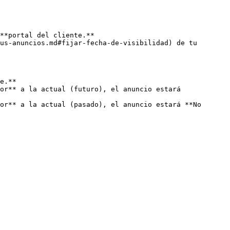
**portal del cliente.**

us-anuncios.md#fijar-fecha-de-visibilidad) de tu 
e.**

or** a la actual (futuro), el anuncio estará 
or** a la actual (pasado), el anuncio estará **No 