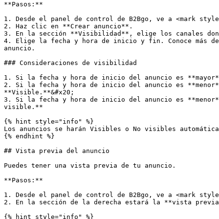
**Pasos:**

1. Desde el panel de control de B2Bgo, ve a <mark style
2. Haz clic en **Crear anuncio**.

3. En la sección **Visibilidad**, elige los canales don
4. Elige la fecha y hora de inicio y fin. Conoce más de
anuncio.

### Consideraciones de visibilidad

1. Si la fecha y hora de inicio del anuncio es **mayor*
2. Si la fecha y hora de inicio del anuncio es **menor*
**Visible.**&#x20;

3. Si la fecha y hora de inicio del anuncio es **menor*
visible.**

{% hint style="info" %}

Los anuncios se harán Visibles o No visibles automática
{% endhint %}

## Vista previa del anuncio

Puedes tener una vista previa de tu anuncio.

**Pasos:**

1. Desde el panel de control de B2Bgo, ve a <mark style
2. En la sección de la derecha estará la **vista previa
{% hint style="info" %}
