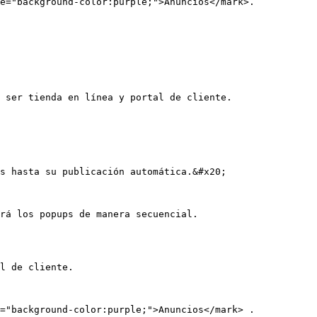
e="background-color:purple;">Anuncios</mark>.

 ser tienda en línea y portal de cliente.

s hasta su publicación automática.&#x20;

rá los popups de manera secuencial.

l de cliente.

="background-color:purple;">Anuncios</mark> .
