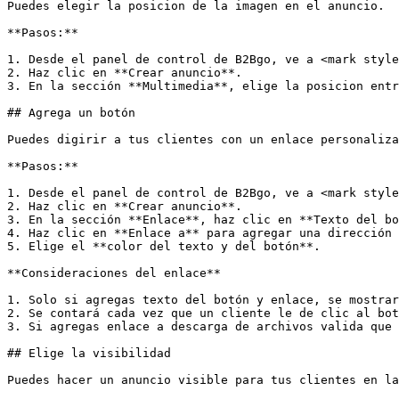
Puedes elegir la posicion de la imagen en el anuncio.

**Pasos:**

1. Desde el panel de control de B2Bgo, ve a <mark style
2. Haz clic en **Crear anuncio**.

3. En la sección **Multimedia**, elige la posicion entr
## Agrega un botón

Puedes digirir a tus clientes con un enlace personaliza
**Pasos:**

1. Desde el panel de control de B2Bgo, ve a <mark style
2. Haz clic en **Crear anuncio**.

3. En la sección **Enlace**, haz clic en **Texto del bo
4. Haz clic en **Enlace a** para agregar una dirección 
5. Elige el **color del texto y del botón**.

**Consideraciones del enlace**

1. Solo si agregas texto del botón y enlace, se mostrar
2. Se contará cada vez que un cliente le de clic al bot
3. Si agregas enlace a descarga de archivos valida que 
## Elige la visibilidad

Puedes hacer un anuncio visible para tus clientes en la