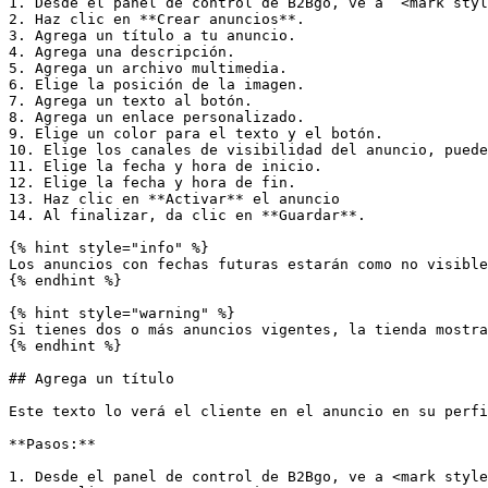
1. Desde el panel de control de B2Bgo, ve a  <mark styl
2. Haz clic en **Crear anuncios**.

3. Agrega un título a tu anuncio.

4. Agrega una descripción.

5. Agrega un archivo multimedia.

6. Elige la posición de la imagen.

7. Agrega un texto al botón.

8. Agrega un enlace personalizado.

9. Elige un color para el texto y el botón.

10. Elige los canales de visibilidad del anuncio, puede
11. Elige la fecha y hora de inicio.

12. Elige la fecha y hora de fin.

13. Haz clic en **Activar** el anuncio

14. Al finalizar, da clic en **Guardar**.

{% hint style="info" %}

Los anuncios con fechas futuras estarán como no visible
{% endhint %}

{% hint style="warning" %}

Si tienes dos o más anuncios vigentes, la tienda mostra
{% endhint %}

## Agrega un título

Este texto lo verá el cliente en el anuncio en su perfi
**Pasos:**

1. Desde el panel de control de B2Bgo, ve a <mark style